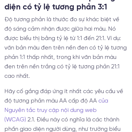
diện có tỷ lệ tương phản 3:1
Độ tương phản là thước đo sự khác biệt về
độ sáng cảm nhận được giữa hai màu. Nó
được biểu thị bằng tỷ lệ từ 1:1 đến 21:1. Ví dụ:
văn bản màu đen trên nền đen có tỷ lệ tương
phản 1:1 thấp nhất, trong khi văn bản màu
đen trên nền trắng có tỷ lệ tương phản 21:1
cao nhất.
Hãy cố gắng đáp ứng ít nhất các yêu cầu về
độ tương phản màu AA cấp độ AA
của
Nguyên tắc truy cập nội dung web
(WCAG)
2.1. Điều này có nghĩa là các thành
phần giao diện người dùng, như trường biểu