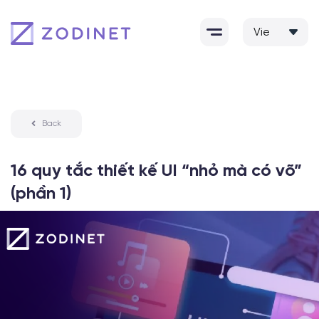
Skip
to
content
Back
16 quy tắc thiết kế UI “nhỏ mà có võ”
(phần 1)