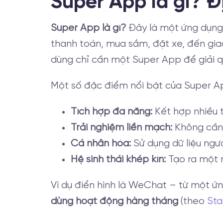
Super App là gì? 
Super App là gì?
Đây là một ứng dụng 
thanh toán, mua sắm, đặt xe, đến giao 
dùng chỉ cần một Super App để giải q
Một số đặc điểm nổi bật của Super A
Tích hợp đa năng:
Kết hợp nhiều t
Trải nghiệm liền mạch:
Không cần 
Cá nhân hóa:
Sử dụng dữ liệu ngư
Hệ sinh thái khép kín:
Tạo ra một m
Ví dụ điển hình là WeChat – từ một ứ
dùng hoạt động hàng tháng
(theo
Sta