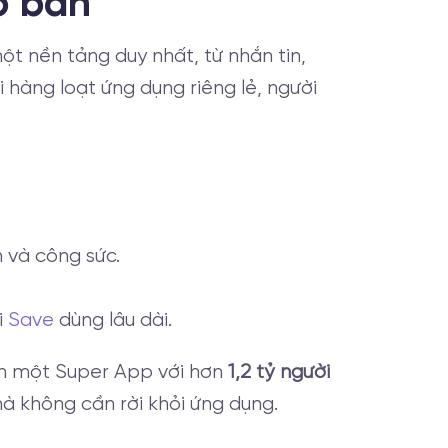
ơ bản
t nền tảng duy nhất, từ nhắn tin,
i hàng loạt ứng dụng riêng lẻ, người
 và công sức.
i
Save
dùng lâu dài.
ành một Super App với hơn
1,2 tỷ người
mà không cần rời khỏi ứng dụng.