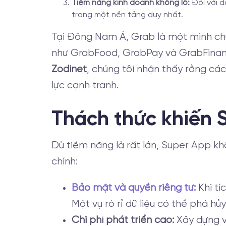
Tiềm năng kinh doanh khổng lồ:
Đối với d
trong một nền tảng duy nhất.
Tại Đông Nam Á, Grab là một minh chứ
như GrabFood, GrabPay và GrabFinance
Zodinet
, chúng tôi nhận thấy rằng c
lực cạnh tranh.
Thách thức khiến S
Dù tiềm năng là rất lớn, Super App k
chính:
Bảo mật và quyền riêng tư
:
Khi tí
Một vụ rò rỉ dữ liệu có thể phá hủ
Chi phí phát triển cao:
Xây dựng và