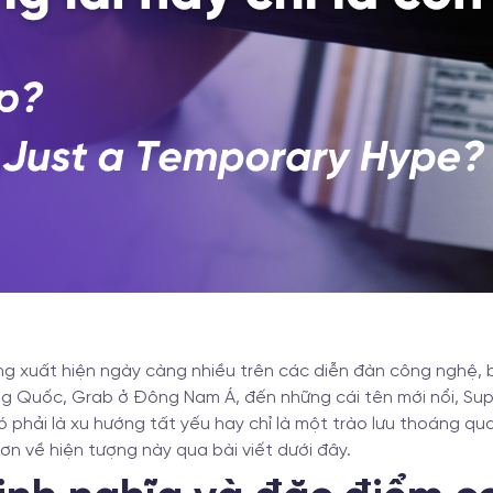
g xuất hiện ngày càng nhiều trên các diễn đàn công nghệ, b
ng Quốc, Grab ở Đông Nam Á, đến những cái tên mới nổi, Su
 phải là xu hướng tất yếu hay chỉ là một trào lưu thoáng qu
ơn về hiện tượng này qua bài viết dưới đây.