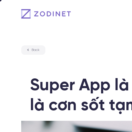
Skip
to
content
Back
Super App là 
là cơn sốt tạ