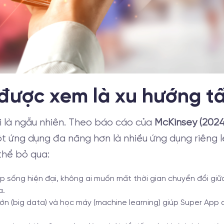
 được xem là xu hướng t
 là ngẫu nhiên. Theo báo cáo của
McKinsey (2024
t ứng dụng đa năng hơn là nhiều ứng dụng riêng lẻ
thể bỏ qua:
ịp sống hiện đại, không ai muốn mất thời gian chuyển đổi gi
a.
u lớn (big data) và học máy (machine learning) giúp Super Ap