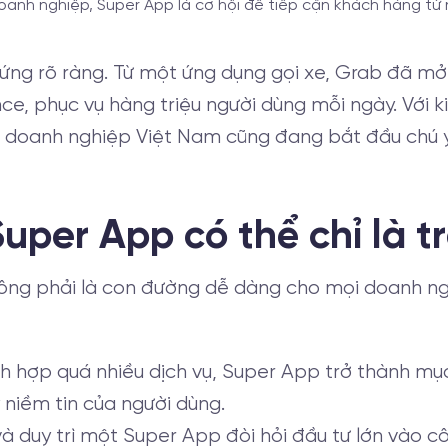
oanh nghiệp, Super App là cơ hội để tiếp cận khách hàng từ n
ng rõ ràng. Từ một ứng dụng gọi xe, Grab đã mở
, phục vụ hàng triệu người dùng mỗi ngày. Với k
ác doanh nghiệp Việt Nam cũng đang bắt đầu chú
uper App có thể chỉ là t
hông phải là con đường dễ dàng cho mọi doanh ng
ch hợp quá nhiều dịch vụ, Super App trở thành mụ
y niềm tin của người dùng.
 duy trì một Super App đòi hỏi đầu tư lớn vào c