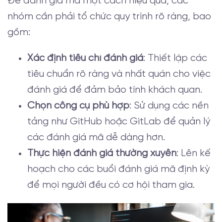
Để đánh giá mã một cách hiệu quả, các
nhóm cần phải tổ chức quy trình rõ ràng, bao
gồm:
Xác định tiêu chí đánh giá
: Thiết lập các
tiêu chuẩn rõ ràng và nhất quán cho việc
đánh giá để đảm bảo tính khách quan.
Chọn công cụ phù hợp
: Sử dụng các nền
tảng như GitHub hoặc GitLab để quản lý
các đánh giá mã dễ dàng hơn.
Thực hiện đánh giá thường xuyên
: Lên kế
hoạch cho các buổi đánh giá mã định kỳ
để mọi người đều có cơ hội tham gia.