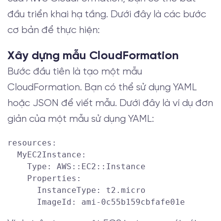
đầu triển khai hạ tầng. Dưới đây là các bước
cơ bản để thực hiện:
Xây dựng mẫu CloudFormation
Bước đầu tiên là tạo một mẫu
CloudFormation. Bạn có thể sử dụng YAML
hoặc JSON để viết mẫu. Dưới đây là ví dụ đơn
giản của một mẫu sử dụng YAML:
resources:

  MyEC2Instance:

    Type: AWS::EC2::Instance

    Properties:

      InstanceType: t2.micro
