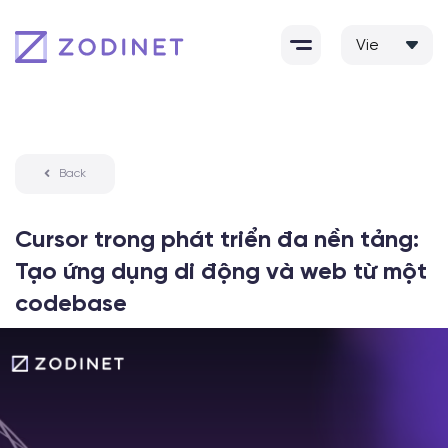
Skip
to
content
Back
Cursor trong phát triển đa nền tảng:
Tạo ứng dụng di động và web từ một
codebase