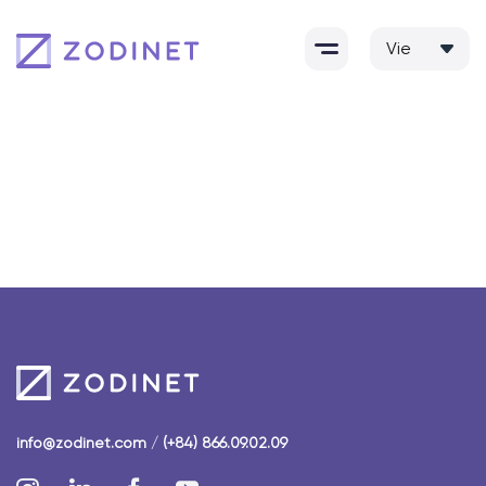
Skip
to
content
info@zodinet.com
/
(+84) 866.09.02.09